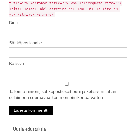
title=""> <acronym title=""> <b> <blockquote cite="">
<cite> <code> <del datetime=""> <em> <i> <q cite="">
<s> <strike> <strong>
Nimi
Sähköpostiosoite
Kotisivu
Tallenna nimeni, sähköpostiosoitteeni ja kotisivuni tähän
selaimeen seuraavaa kommentointikertaa varten.
Uusia edustuksia »